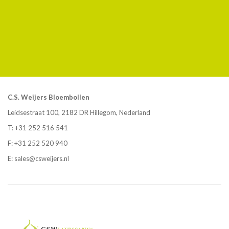
C.S. Weijers Bloembollen
Leidsestraat 100, 2182 DR Hillegom, Nederland
T:
+31 252 516 541
F: +31 252 520 940
E:
sales@csweijers.nl